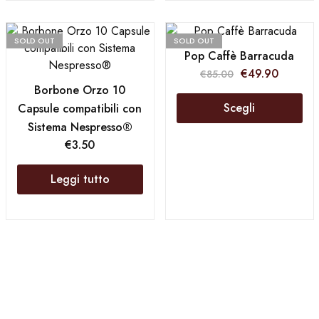
SOLD OUT
SOLD OUT
Pop Caffè Barracuda
€
49.90
€
85.00
Borbone Orzo 10
Scegli
Capsule compatibili con
Sistema Nespresso®
€
3.50
Leggi tutto