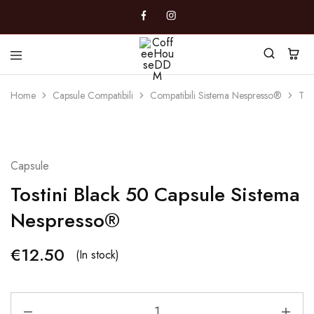
CoffeeHouseDDM
Caffè
a
Home
Capsule Compatibili
Compatibili Sistema Nespresso®
Tos
Marano
Capsule
Tostini Black 50 Capsule Sistema
Nespresso®
€
12.50
(In stock)