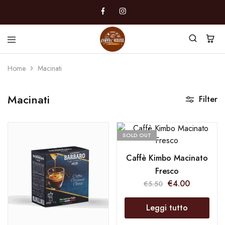
CoffeeHouseDDM
Caffè
a
Home
Macinati
Marano
Macinati
Filter
SOLD OUT
Caffè Kimbo Macinato
Fresco
€
4.00
€
5.50
Leggi tutto