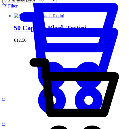
Filter
50 Capsule Black Tostini
€
12.50
0
0