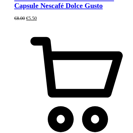
Capsule Nescafé Dolce Gusto
Il
Il
€
8.00
€
5.50
prezzo
prezzo
originale
attuale
era:
è:
€8.00.
€5.50.