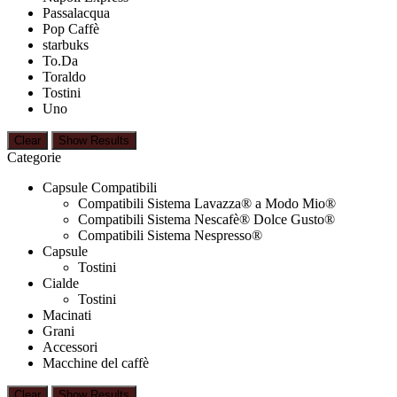
Passalacqua
Pop Caffè
starbuks
To.Da
Toraldo
Tostini
Uno
Clear
Show Results
Categorie
Capsule Compatibili
Compatibili Sistema Lavazza® a Modo Mio®
Compatibili Sistema Nescafè® Dolce Gusto®
Compatibili Sistema Nespresso®
Capsule
Tostini
Cialde
Tostini
Macinati
Grani
Accessori
Macchine del caffè
Clear
Show Results