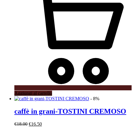
Aggiungi al carrello
- 8%
caffè in grani-TOSTINI CREMOSO
Il
Il
€
18.00
€
16.50
prezzo
prezzo