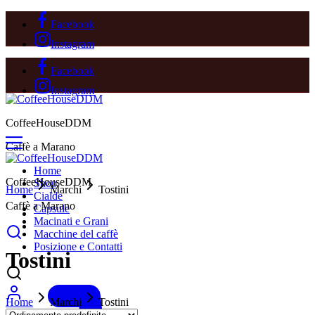
Facebook
Instagram
Facebook
Instagram
CoffeeHouseDDM
Caffè a Marano
Home
CoffeeHouseDDM
Shop
Home
Marchi
Tostini
Cialde
Caffè a Marano
Capsule
Macinati e Grani
Macchine del caffè
Posizione e Contatti
Tostini
Home
Marchi
Tostini