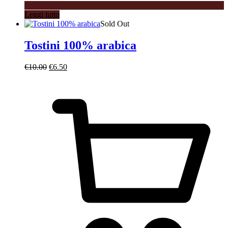
Leggi tutto
Sold Out
Tostini 100% arabica
Il
Il
€
10.00
€
6.50
prezzo
prezzo
originale
attuale
era:
è:
€10.00.
€6.50.