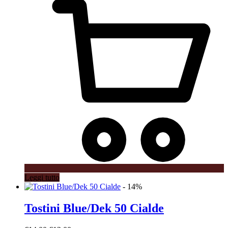
€10.00.
€6.50.
Leggi tutto
- 14%
Tostini Blue/Dek 50 Cialde