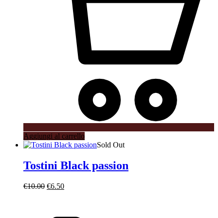
Aggiungi al carrello
Sold Out
Tostini Black passion
Il
Il
€
10.00
€
6.50
prezzo
prezzo
originale
attuale
era:
è: