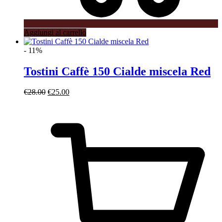
Aggiungi al carrello
- 11%
Tostini Caffè 150 Cialde miscela Red
Il
Il
€
28.00
€
25.00
prezzo
prezzo
originale
attuale
era:
è:
€28.00.
€25.00.