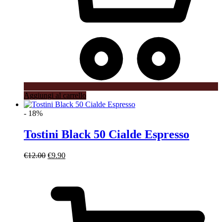
Aggiungi al carrello
- 18%
Tostini Black 50 Cialde Espresso
Il
Il
€
12.00
€
9.90
prezzo
prezzo
originale
attuale
era:
è:
€12.00.
€9.90.