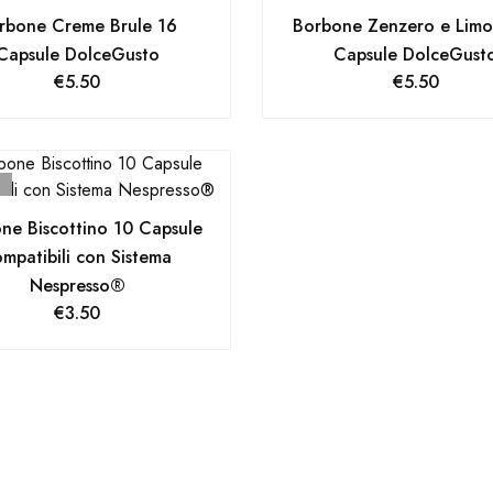
rbone Creme Brule 16
Borbone Zenzero e Limo
Capsule DolceGusto
Capsule DolceGust
€
5.50
€
5.50
ne Biscottino 10 Capsule
mpatibili con Sistema
Nespresso®
€
3.50