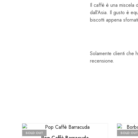
Il caffè è una miscela 
dall’Asia. Il gusto è eq
biscotti appena sforna
Solamente clienti che 
recensione.
SOLD OUT
SOLD OUT
Pop Caffè Barracuda