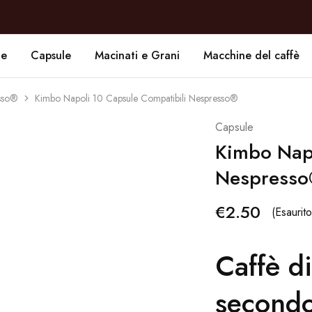
de
Capsule
Macinati e Grani
Macchine del caffè
esso®
Kimbo Napoli 10 Capsule Compatibili Nespresso®
Capsule
Kimbo Napo
Nespress
€
2.50
(Esaurito
Caffè di
secondo