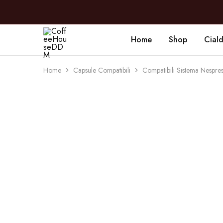
Home
Shop
Cial
CoffeeHouseDDM
Caffè
a
Marano
Home
Capsule Compatibili
Compatibili Sistema Nespr
SOLD OUT