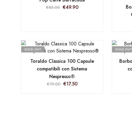
Bo
€
49.90
€
85.00
SOLD OUT
SOLD OUT
Toraldo Classica 100 Capsule
Borbo
compatibili con Sistema
co
Nespresso®
€
17.50
€
19.00