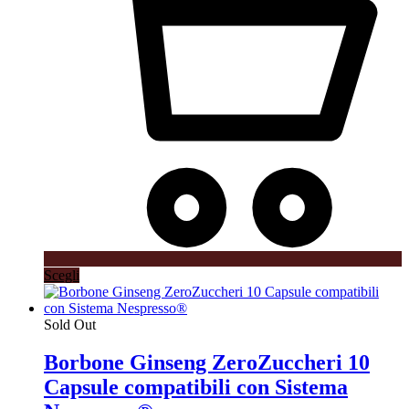
Questo
Scegli
prodotto
ha
più
Sold Out
varianti.
Le
Borbone Ginseng ZeroZuccheri 10
opzioni
Capsule compatibili con Sistema
possono
essere