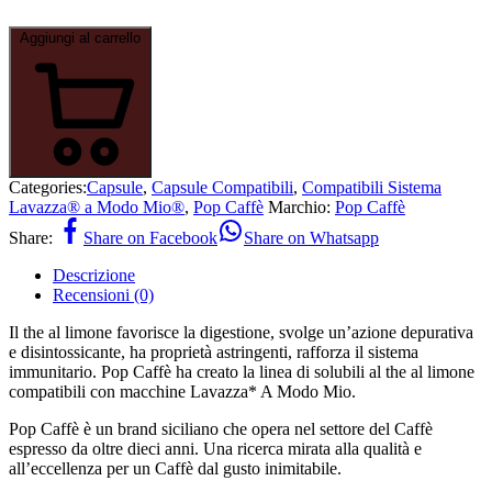
Aggiungi al carrello
Categories:
Capsule
,
Capsule Compatibili
,
Compatibili Sistema
Lavazza® a Modo Mio®
,
Pop Caffè
Marchio:
Pop Caffè
Share:
Share on Facebook
Share on Whatsapp
Descrizione
Recensioni (0)
Il the al limone favorisce la digestione, svolge un’azione depurativa
e disintossicante, ha proprietà astringenti, rafforza il sistema
immunitario. Pop Caffè ha creato la linea di solubili al the al limone
compatibili con macchine Lavazza* A Modo Mio.
Pop Caffè è un brand siciliano che opera nel settore del Caffè
espresso da oltre dieci anni. Una ricerca mirata alla qualità e
all’eccellenza per un Caffè dal gusto inimitabile.