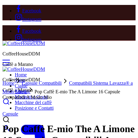
Facebook
Instagram
Facebook
Instagram
CoffeeHouseDDM
Caffè a Marano
Home
CoffeeHouseDDM
Shop
Home
Capsule Compatibili
Compatibili Sistema Lavazza® a
Cialde
Caffè a Marano
Capsule
Modo Mio®
Pop Caffè E-mio The A Limone 16 Capsule
Macinati e Grani
Compatibili A Modo Mio
Macchine del caffè
Posizione e Contatti
Capsule
Pop Caffè E-mio The A Limone