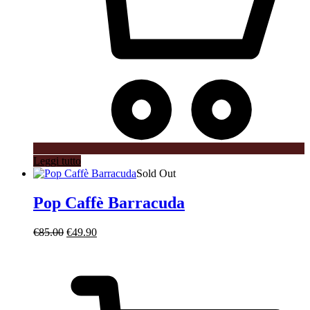
Leggi tutto
Sold Out
Pop Caffè Barracuda
Il
Il
€
85.00
€
49.90
prezzo
prezzo
originale
attuale
era:
è:
€85.00.
€49.90.