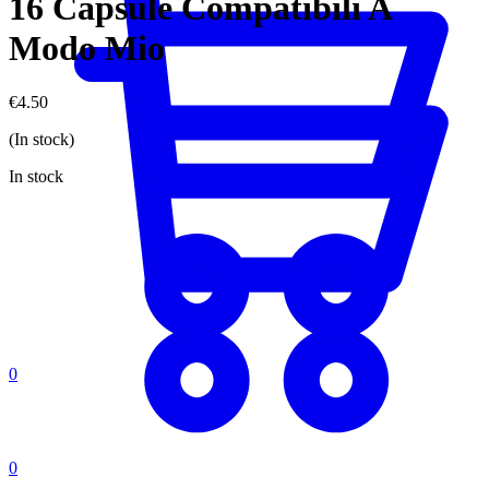
16 Capsule Compatibili A
Modo Mio
€
4.50
(In stock)
In stock
0
0