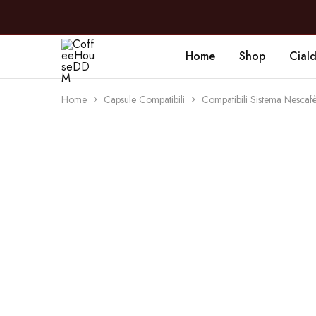
Home
Shop
Cial
CoffeeHouseDDM
Caffè
a
Marano
Home
Capsule Compatibili
Compatibili Sistema Nesc
SOLD OUT