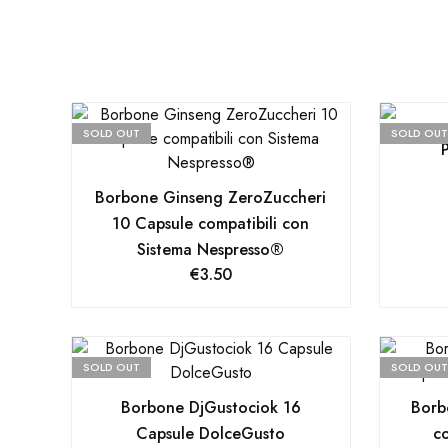
SOLD OUT
SOLD OUT
Borbone Ginseng ZeroZuccheri
10 Capsule compatibili con
Sistema Nespresso®
€
3.50
SOLD OUT
SOLD OUT
Borbone DjGustociok 16
Borb
Capsule DolceGusto
co