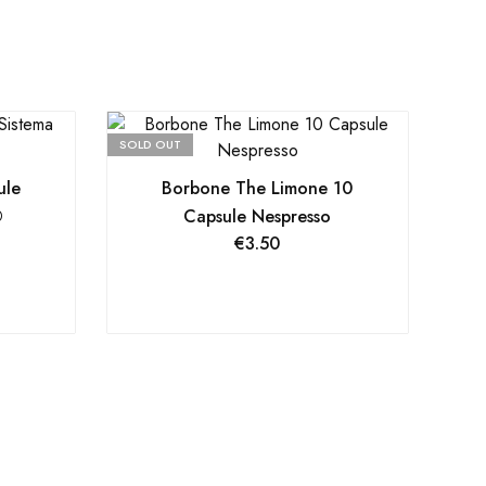
SOLD OUT
ule
Borbone The Limone 10
®
Capsule Nespresso
€
3.50