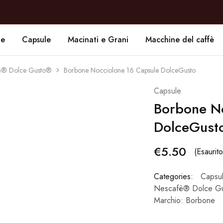
de
Capsule
Macinati e Grani
Macchine del caffè
afè® Dolce Gusto®
Borbone Nocciolone 16 Capsule DolceGusto
Capsule
Borbone No
DolceGust
€
5.50
(Esaurito
Categories:
Capsu
Nescafè® Dolce G
Marchio:
Borbone