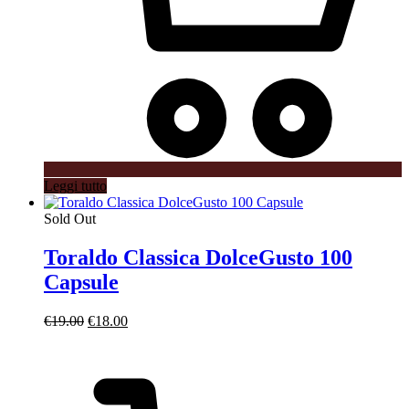
Leggi tutto
Sold Out
Toraldo Classica DolceGusto 100
Capsule
Il
Il
€
19.00
€
18.00
prezzo
prezzo
originale
attuale
era:
è:
€19.00.
€18.00.