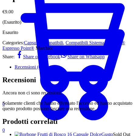
€
9.00
(Esaurito)
Esaurito
Categories:
Capsule Compatibili
,
Compatibili Sistema Lavazza®
Espresso Point®
Marchio:
Barbaro
Share:
Share on Facebook
Share on Whatsapp
Recensioni (0)
Recensioni
Ancora non ci sono recensioni.
Solamente clienti che hanno effettuato l'accesso ed hanno acquistato
0
questo prodotto possono lasciare una recensione.
Prodotti correlati
0
Sold Out