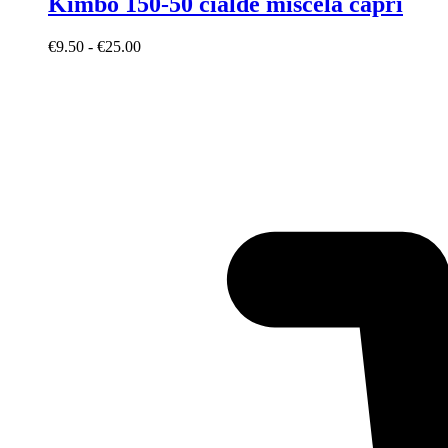
Kimbo 150-50 cialde miscela capri
Fascia
€
9.50
-
€
25.00
di
prezzo:
da
€9.50
a
€25.00