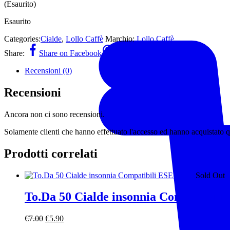
(Esaurito)
originale
attuale
era:
è:
Esaurito
€19.00.
€17.50.
Categories:
Cialde
,
Lollo Caffè
Marchio:
Lollo Caffè
Share:
Share on Facebook
Share on Whatsapp
Recensioni (0)
Recensioni
Ancora non ci sono recensioni.
Solamente clienti che hanno effettuato l'accesso ed hanno acquistato 
Prodotti correlati
Sold Out
To.Da 50 Cialde insonnia Compatibil
Il
Il
€
7.00
€
5.90
prezzo
prezzo