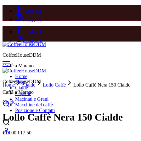
Facebook
Instagram
Facebook
Instagram
CoffeeHouseDDM
Caffè a Marano
Home
CoffeeHouseDDM
Shop
Home
Cialde
Lollo Caffè
Lollo Caffè Nera 150 Cialde
Cialde
Sold Out
Caffè a Marano
Capsule
Macinati e Grani
Cialde
Macchine del caffè
Posizione e Contatti
Lollo Caffè Nera 150 Cialde
Il
Il
€
19.00
€
17.50
prezzo
prezzo