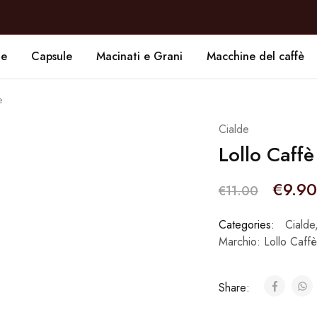
de
Capsule
Macinati e Grani
Macchine del caffè
e
Cialde
Lollo Caff
€
9.90
€
11.00
Categories:
Cialde
Marchio:
Lollo Caffè
Share: