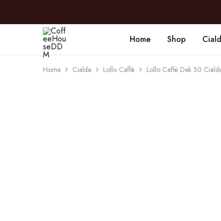
Home
Shop
Cial
CoffeeHouseDDM
Caffè
a
Marano
Home
Cialde
Lollo Caffè
Lollo Caffè Dek 50 Ciald
SOLD OUT