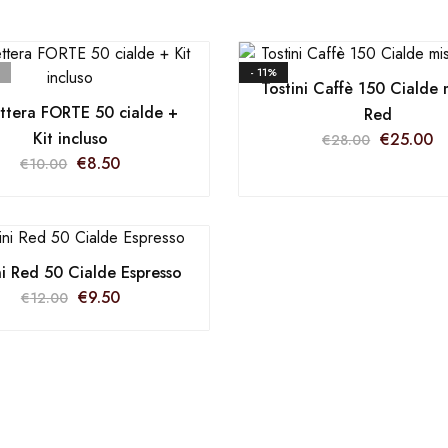
- 11%
Tostini Caffè 150 Cialde 
ettera FORTE 50 cialde +
Red
Kit incluso
€
25.00
€
28.00
€
8.50
€
10.00
ni Red 50 Cialde Espresso
€
9.50
€
12.00