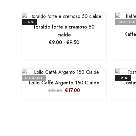
- 17%
SOLD OUT
toraldo forte e cremoso 50
Kaff
cialde
€
9.00
-
€
9.50
SOLD OUT
- 21%
Lollo Caffè Argento 150 Cialde
Tosti
€
17.00
€
18.50