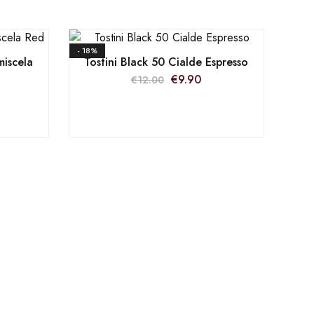
- 18%
miscela
Tostini Black 50 Cialde Espresso
€
9.90
€
12.00