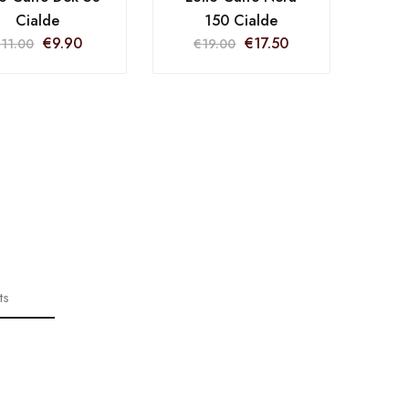
Cialde
150 Cialde
€
9.90
€
17.50
€
11.00
€
19.00
ts