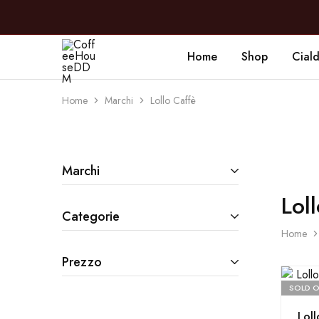
Home
Shop
Cial
CoffeeHouseDDM
Caffè
a
Marano
Home
Marchi
Lollo Caffè
Marchi
Lol
Categorie
Home
Prezzo
SOLD 
Lol