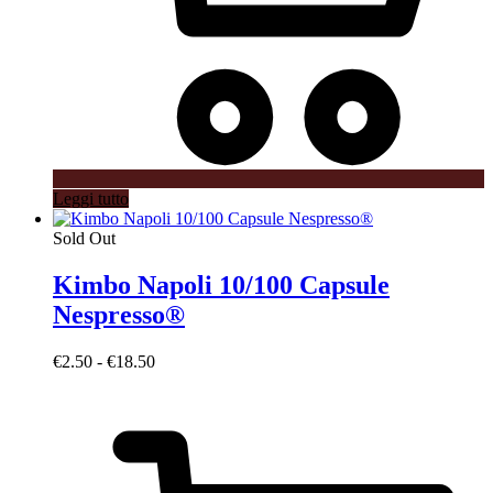
Leggi tutto
Sold Out
Kimbo Napoli 10/100 Capsule
Nespresso®
Fascia
€
2.50
-
€
18.50
di
prezzo:
da
€2.50
a
€18.50