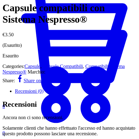
Capsule compatibili con
Sistema Nespresso®
€
3.50
(Esaurito)
Esaurito
Categories:
Capsule
,
Capsule Compatibili
,
Compatibili Sistema
Nespresso®
Marchio:
Borbone
Share:
Share on Facebook
Share on Whatsapp
Recensioni (0)
Recensioni
0
Ancora non ci sono recensioni.
Solamente clienti che hanno effettuato l'accesso ed hanno acquistato
0
questo prodotto possono lasciare una recensione.