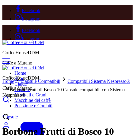
Facebook
Instagram
Facebook
Instagram
CoffeeHouseDDM
Caffè a Marano
Home
CoffeeHouseDDM
Shop
Home
Capsule Compatibili
Compatibili Sistema Nespresso®
Cialde
Caffè a Marano
Capsule
Borbone Frutti di Bosco 10 Capsule compatibili con Sistema
Macinati e Grani
Nespresso®
Macchine del caffè
Sold Out
Posizione e Contatti
Capsule
Borbone Frutti di Bosco 10