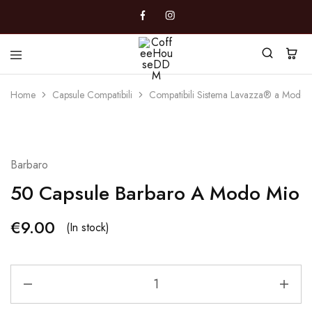
CoffeeHouseDDM
Caffè
a
Home
Capsule Compatibili
Compatibili Sistema Lavazza® a Modo
Marano
Barbaro
50 Capsule Barbaro A Modo Mio
€
9.00
(In stock)