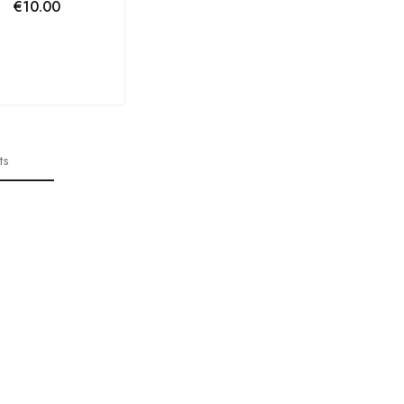
€
10.00
ts