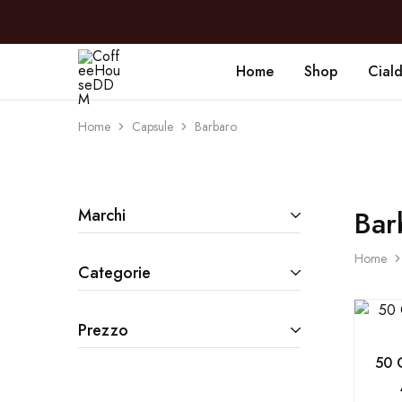
Home
Shop
Cial
CoffeeHouseDDM
Caffè
a
Marano
Home
Capsule
Barbaro
Bar
Marchi
Home
Categorie
Prezzo
50 