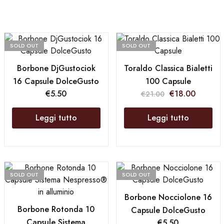
SOLD OUT
SOLD OUT
Borbone DjGustociok
Toraldo Classica Bialetti
16 Capsule DolceGusto
100 Capsule
€
5.50
€
18.00
€
21.00
Leggi tutto
Leggi tutto
SOLD OUT
SOLD OUT
Borbone Nocciolone 16
Borbone Rotonda 10
Capsule DolceGusto
Capsule Sistema
€
5.50