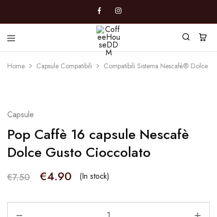
CoffeeHouseDDM
Caffè
a
Home
Capsule Compatibili
Compatibili Sistema Nescafè® Dolce G
Marano
- 35%
Capsule
Pop Caffè 16 capsule Nescafè
Dolce Gusto Cioccolato
€
4.90
(In stock)
€
7.50