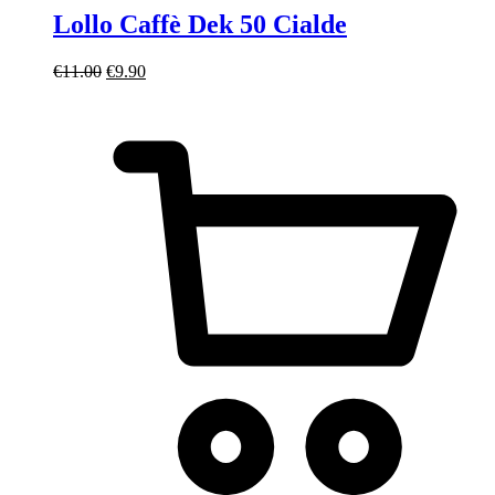
Lollo Caffè Dek 50 Cialde
Il
Il
€
11.00
€
9.90
prezzo
prezzo
originale
attuale
era:
è:
€11.00.
€9.90.