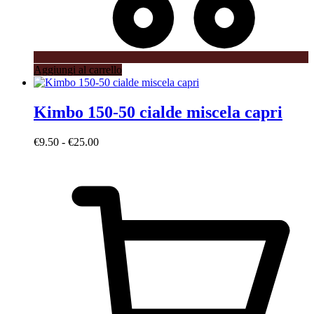
Aggiungi al carrello
Kimbo 150-50 cialde miscela capri
Fascia
€
9.50
-
€
25.00
di
prezzo:
da
€9.50
a
€25.00