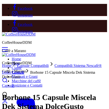
Facebook
Instagram
Facebook
Instagram
CoffeeHouseDDM
Caffè a Marano
Home
CoffeeHouseDDM
Shop
Home
Capsule Compatibili
Compatibili Sistema Nescafè®
Cialde
Caffè a Marano
Capsule
Dolce Gusto®
Borbone 15 Capsule Miscela Dek Sistema
Macinati e Grani
DolceGusto
Macchine del caffè
Posizione e Contatti
Capsule
Borbone 15 Capsule Miscela
Dek Sistema DolceGusto