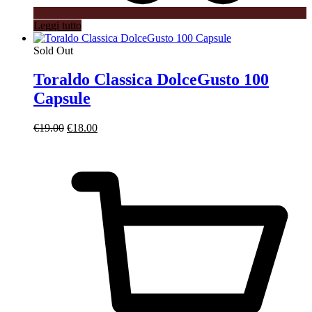
Leggi tutto
Sold Out
Toraldo Classica DolceGusto 100
Capsule
Il
Il
€
19.00
€
18.00
prezzo
prezzo
originale
attuale
era:
è:
€19.00.
€18.00.