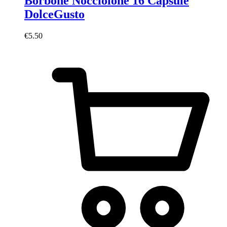
Borbone Nocciolone 16 Capsule
DolceGusto
€
5.50