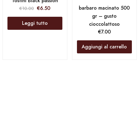
Tostini Black passion
barbaro macinato 500
€
6.50
€
10.00
gr – gusto
Leggi tutto
cioccolattoso
€
7.00
Aggiungi al carrello