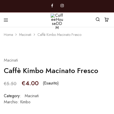
CoffeeHouseDDM
Caffè
a
Home
Macinati
Caffè Kimbo Macinato Fresco
Marano
SOLD OUT
Macinati
Caffè Kimbo Macinato Fresco
€
4.00
(Esaurito)
€
5.50
Category:
Macinati
Marchio:
Kimbo