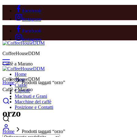
Facebook
Instagram
Facebook
Instagram
CoffeeHouseDDM
Caffè a Marano
Home
CoffeeHouseDDM
Shop
Home
Prodotti taggati “orzo”
Cialde
Caffè a Marano
Capsule
Macinati e Grani
Macchine del caffè
Posizione e Contatti
orzo
Home
Prodotti taggati “orzo”