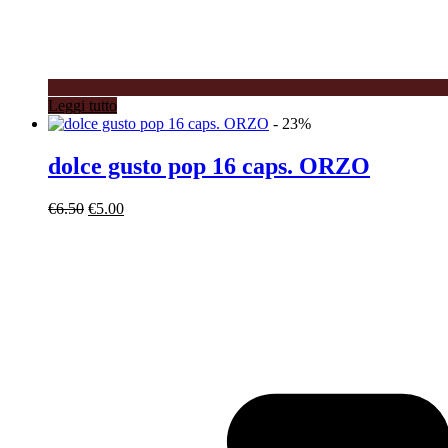
Leggi tutto
- 23%
dolce gusto pop 16 caps. ORZO
Il
Il
€
6.50
€
5.00
prezzo
prezzo
originale
attuale
era:
è:
€6.50.
€5.00.