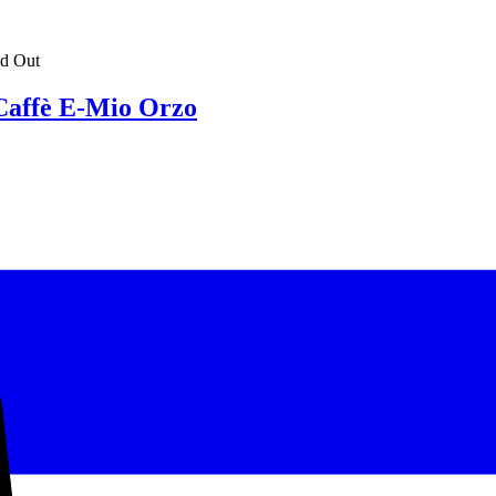
ld Out
Caffè E-Mio Orzo