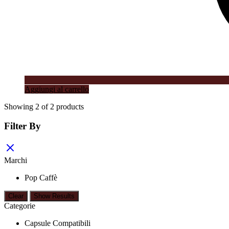
Aggiungi al carrello
Showing
2
of
2
products
Filter By
Marchi
Pop Caffè
Clear
Show Results
Categorie
Capsule Compatibili