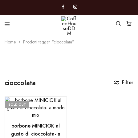
CoffeeHouseDDM
Caffè
a
Home
Prodotti taggati “cioccolata”
Marano
cioccolata
Filter
SOLD OUT
borbone MINICIOK al
gusto di cioccolata- a