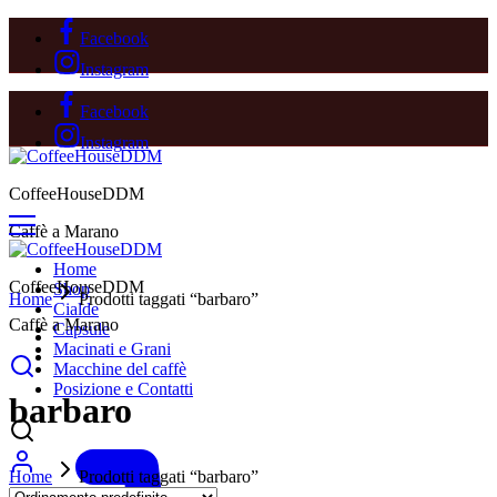
Facebook
Instagram
Facebook
Instagram
CoffeeHouseDDM
Caffè a Marano
Home
CoffeeHouseDDM
Shop
Home
Prodotti taggati “barbaro”
Cialde
Caffè a Marano
Capsule
Macinati e Grani
Macchine del caffè
Posizione e Contatti
barbaro
Home
Prodotti taggati “barbaro”