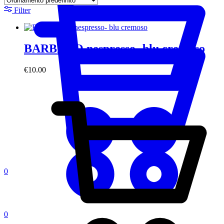
Filter
BARBARO nespresso- blu cremoso
€
10.00
0
0