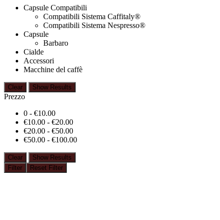
Capsule Compatibili
Compatibili Sistema Caffitaly®
Compatibili Sistema Nespresso®
Capsule
Barbaro
Cialde
Accessori
Macchine del caffè
Clear
Show Results
Prezzo
0 -
€
10.00
€
10.00
-
€
20.00
€
20.00
-
€
50.00
€
50.00
-
€
100.00
Clear
Show Results
Filter
Reset Filter