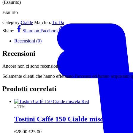
(Esaurito)
originale
attuale
era:
è:
Esaurito
€7.00.
€5.90.
Category:
Cialde
Marchio:
To.Da
Share:
Share on Facebook
Share on Whatsapp
Recensioni (0)
Recensioni
Ancora non ci sono recensioni.
Solamente clienti che hanno effettuato l'accesso ed hanno acquistato 
Prodotti correlati
- 11%
Tostini Caffè 150 Cialde miscela Red
Il
Il
€
28.00
€
25.00