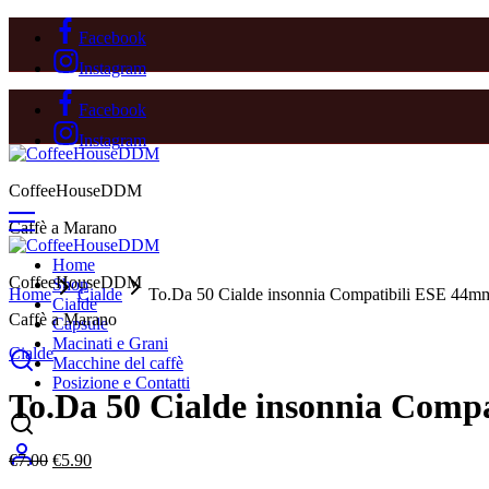
Facebook
Instagram
Facebook
Instagram
CoffeeHouseDDM
Caffè a Marano
Home
CoffeeHouseDDM
Shop
Home
Cialde
To.Da 50 Cialde insonnia Compatibili ESE 44m
Cialde
Sold Out
Caffè a Marano
Capsule
Macinati e Grani
Cialde
Macchine del caffè
Posizione e Contatti
To.Da 50 Cialde insonnia Comp
Il
Il
€
7.00
€
5.90
prezzo
prezzo