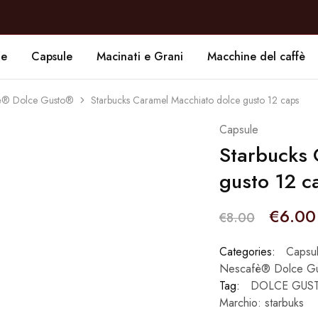
de
Capsule
Macinati e Grani
Macchine del caffè
afè® Dolce Gusto®
Starbucks Caramel Macchiato dolce gusto 12 caps
Capsule
Starbucks 
gusto 12 c
€
6.00
€
8.00
Categories:
Capsu
Nescafè® Dolce G
Tag:
DOLCE GUS
Marchio:
starbuks