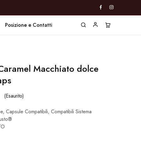
Posizione e Contatti
Caramel Macchiato dolce
aps
(Esaurito)
le
,
Capsule Compatibili
,
Compatibili Sistema
usto®
TO