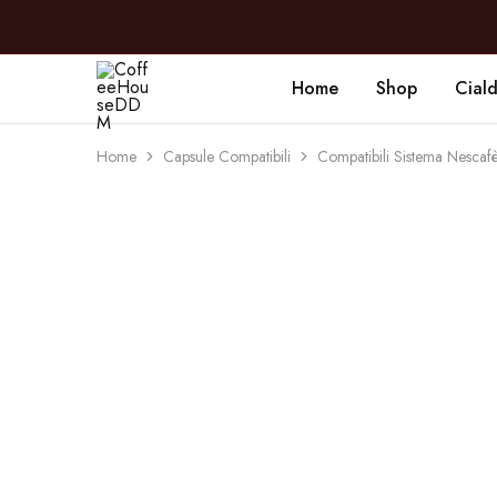
Home
Shop
Cial
CoffeeHouseDDM
Caffè
a
Marano
Home
Capsule Compatibili
Compatibili Sistema Nesc
SOLD OUT