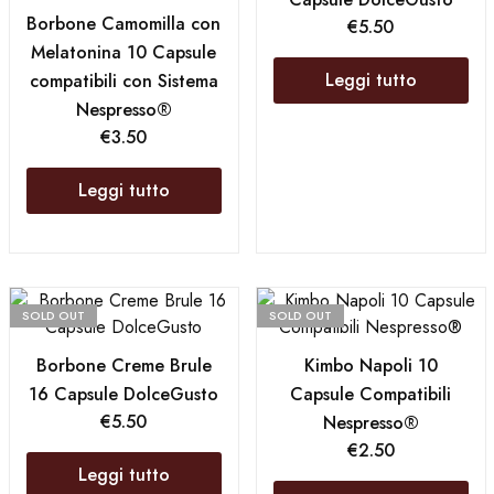
Borbone Camomilla con
€
5.50
Melatonina 10 Capsule
Leggi tutto
compatibili con Sistema
Nespresso®
€
3.50
Leggi tutto
SOLD OUT
SOLD OUT
Borbone Creme Brule
Kimbo Napoli 10
16 Capsule DolceGusto
Capsule Compatibili
€
5.50
Nespresso®
€
2.50
Leggi tutto