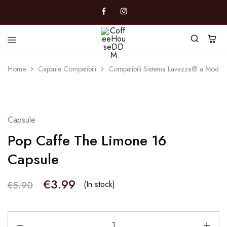
CoffeeHouseDDM
Caffè
a
Home
Capsule Compatibili
Compatibili Sistema Lavazza® a Modo
Marano
- 32%
Capsule
Pop Caffe The Limone 16
Capsule
€
3.99
(In stock)
€
5.90