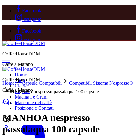
Facebook
Instagram
Facebook
Instagram
CoffeeHouseDDM
Caffè a Marano
Home
CoffeeHouseDDM
Shop
Home
Capsule Compatibili
Compatibili Sistema Nespresso®
Cialde
Caffè a Marano
Capsule
MANHOA nespresso passalaqua 100 capsule
Macinati e Grani
Macchine del caffè
Capsule
Posizione e Contatti
MANHOA nespresso
passalaqua 100 capsule