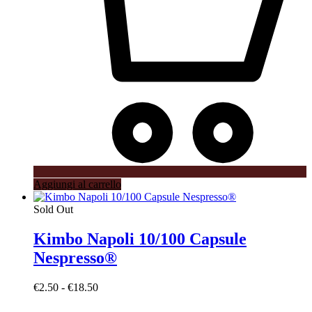
Aggiungi al carrello
Sold Out
Kimbo Napoli 10/100 Capsule
Nespresso®
Fascia
€
2.50
-
€
18.50
di
prezzo: