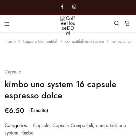
CoffeeHouseDDM
Caffè
a
Home
Capsule Compatibili
compatibili uno system
kimbo uno sys
Marano
SOLD OUT
Capsule
kimbo uno system 16 capsule
espresso dolce
€
6.50
(Esaurito)
Categories:
Capsule
,
Capsule Compatibili
,
compatibili uno
system
,
Kimbo