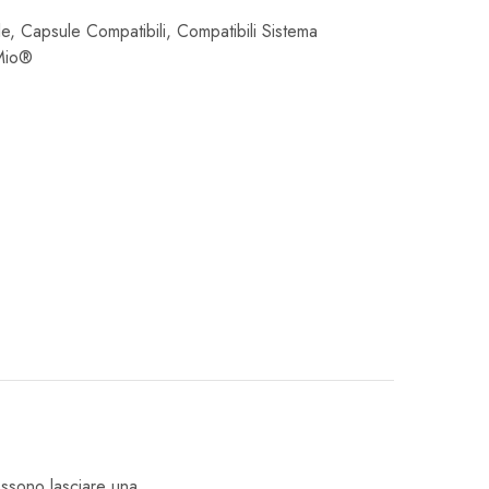
le
,
Capsule Compatibili
,
Compatibili Sistema
Mio®
ossono lasciare una