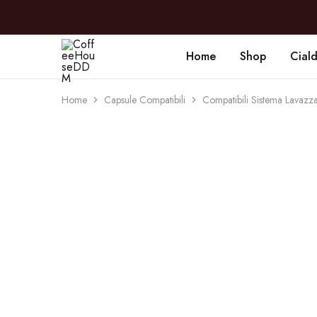
Home
Shop
Cial
CoffeeHouseDDM
Caffè
a
Marano
Home
Capsule Compatibili
Compatibili Sistema Lava
- 13%