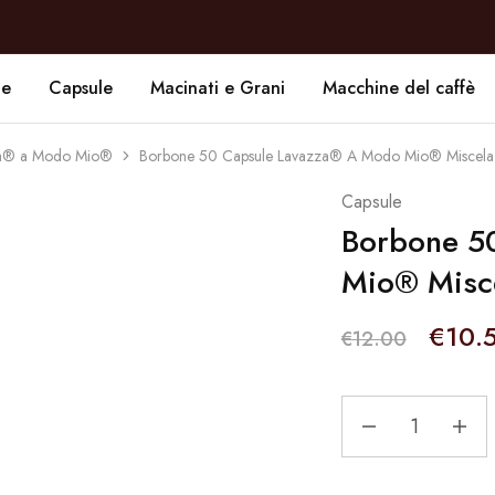
de
Capsule
Macinati e Grani
Macchine del caffè
zza® a Modo Mio®
Borbone 50 Capsule Lavazza® A Modo Mio® Miscela
Capsule
Borbone 5
Mio® Misce
€
10.
€
12.00