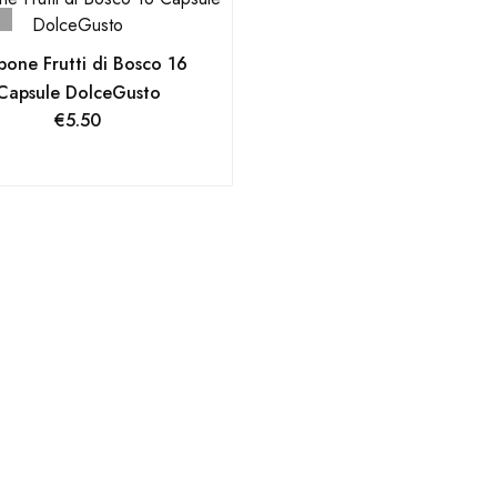
bone Frutti di Bosco 16
Capsule DolceGusto
€
5.50