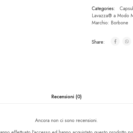
Categories:
Capsu
Lavazza® a Modo 
Marchio:
Borbone
Share:
Recensioni (0)
Ancora non ci sono recensioni.
hanno effettuato l'accesso ed hanno acquistato questo prodotto p