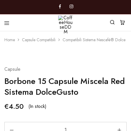
CoffeeHouseDDM
Caffè
a
Home
Capsule Compatibili
Compatibili Sistema Nescafè® Dolce G
Marano
Capsule
Borbone 15 Capsule Miscela Red
Sistema DolceGusto
€
4.50
(In stock)