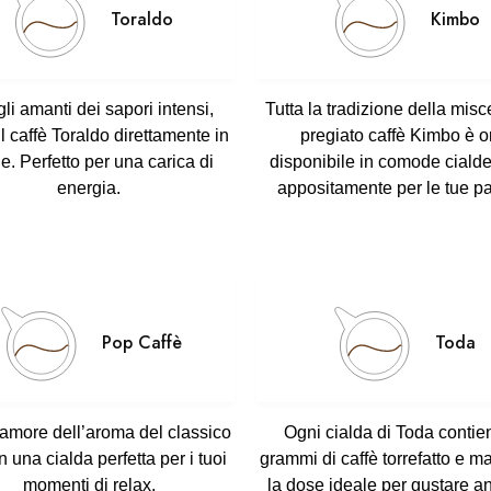
Toraldo
Kimbo
gli amanti dei
sapori intensi
,
Tutta la tradizione della misc
il
caffè Toraldo
direttamente in
pregiato caffè Kimbo
è o
de. Perfetto per una carica di
disponibile in
comode ciald
energia.
appositamente per le tue p
Pop Caffè
Toda
’amore dell’aroma
del classico
Ogni cialda di
Toda
contie
in una
cialda perfetta
per i tuoi
grammi di caffè torrefatto e m
momenti di relax.
la dose ideale per gustare a