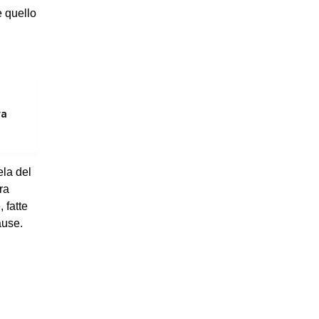
 quello
ra
ela del
ra
e
, fatte
ause.