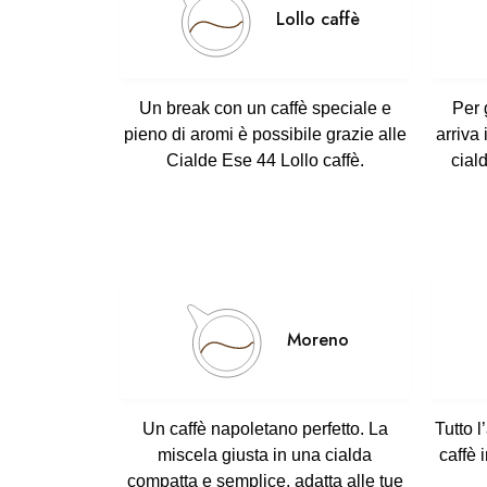
Lollo caffè
Un break con un
caffè speciale
e
Per 
pieno di aromi è possibile grazie alle
arriva 
Cialde Ese 44
Lollo
caffè
.
cial
Moreno
Un
caffè napoletano
perfetto. La
Tutto
l
miscela giusta in una
cialda
caffè 
compatta e semplice
, adatta alle tue