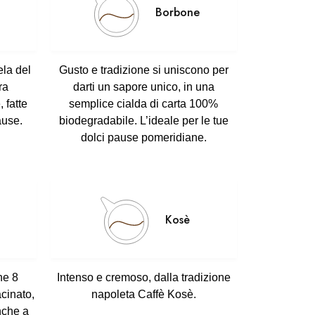
Borbone
ela del
Gusto e tradizione
si uniscono per
ra
darti un sapore unico, in una
e
, fatte
semplice
cialda di carta 100%
ause.
biodegradabile
. L’ideale per le tue
dolci pause pomeridiane.
Kosè
ne 8
Intenso e cremoso
, dalla tradizione
acinato,
napoleta
Caffè Kosè.
nche a