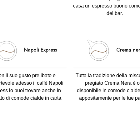
casa un espresso buono come
del bar.
Napoli Express
Crema ne
n il suo
gusto prelibato e
Tutta la tradizione della misc
rtevole
adesso il
caffè Napoli
pregiato Crema Nera
è o
ress
lo puoi trovare anche in
disponibile in
comode ciald
to di comode cialde in carta.
appositamente per le tue p