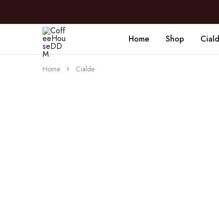
Home
Shop
Cial
CoffeeHouseDDM
Caffè
a
Marano
Home
Cialde