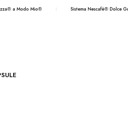
vazza® a Modo Mio®
Sistema Nescafè® Dolce G
PSULE