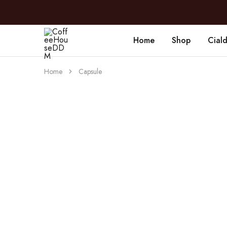
Home
Shop
Cial
CoffeeHouseDDM
Caffè
a
Marano
Home
Capsule