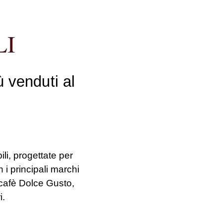
LI
ù venduti al
ili
, progettate per
n i principali marchi
afè Dolce Gusto,
i.